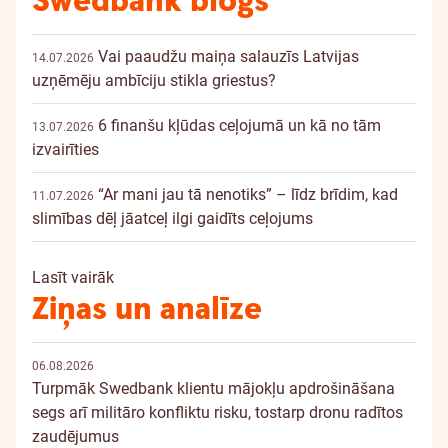
Swedbank blogs
Vai paaudžu maiņa salauzīs Latvijas
14.07.2026
uzņēmēju ambīciju stikla griestus?
6 finanšu kļūdas ceļojumā un kā no tām
13.07.2026
izvairīties
“Ar mani jau tā nenotiks” – līdz brīdim, kad
11.07.2026
slimības dēļ jāatceļ ilgi gaidīts ceļojums
Lasīt vairāk
Ziņas un analīze
06.08.2026
Turpmāk Swedbank klientu mājokļu apdrošināšana
segs arī militāro konfliktu risku, tostarp dronu radītos
zaudējumus