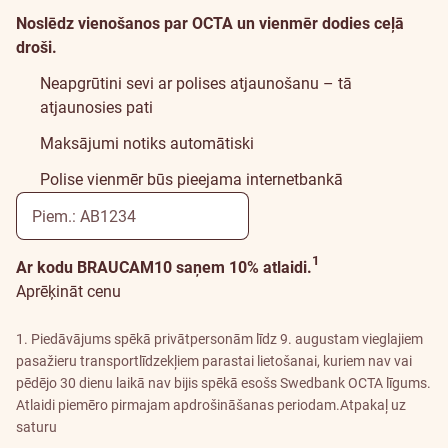
Noslēdz vienošanos par OCTA un vienmēr dodies ceļā
droši.
Neapgrūtini sevi ar polises atjaunošanu – tā
atjaunosies pati
Maksājumi notiks automātiski
Polise vienmēr būs pieejama internetbankā
1
Ar kodu BRAUCAM10 saņem 10% atlaidi.
Aprēķināt cenu
1. Piedāvājums spēkā privātpersonām līdz 9. augustam vieglajiem
pasažieru transportlīdzekļiem parastai lietošanai, kuriem nav vai
pēdējo 30 dienu laikā nav bijis spēkā esošs Swedbank OCTA līgums.
Atlaidi piemēro pirmajam apdrošināšanas periodam.
Atpakaļ uz
saturu