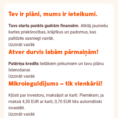
Tev ir plāni, mums ir ieteikumi.
Tavs starta punkts gudrām finansēm.
Atklāj jauniešu
kartes priekšrocības, krājrīkus un padomus, kas
palīdzēs sasniegt vairāk.
Uzzināt vairāk
Atver durvis labām pārmaiņām!
Patēriņa kredīts
lielākiem pirkumiem un tavu plānu
īstenošanai.
Uzzināt vairāk
Mikroieguldījums – tik vienkārši!
Kļūsti par investoru, maksājot ar karti. Piemēram, ja
maksā 4,30 EUR ar karti, 0,70 EUR tiks automātiski
investēti.
Uzzināt vairāk