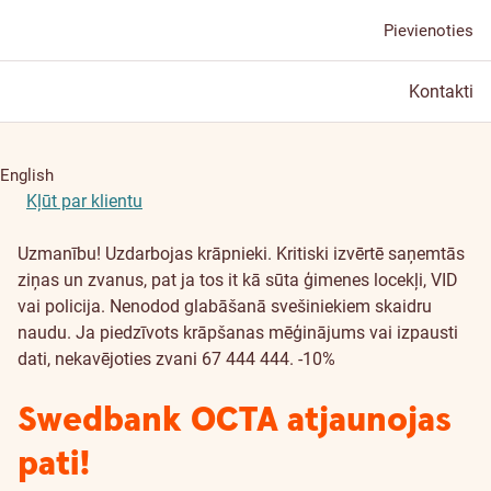
Pievienoties
Kontakti
English
Kļūt par klientu
Uzmanību! Uzdarbojas krāpnieki. Kritiski izvērtē saņemtās
ziņas un zvanus, pat ja tos it kā sūta ģimenes locekļi, VID
vai policija. Nenodod glabāšanā svešiniekiem skaidru
naudu. Ja piedzīvots krāpšanas mēģinājums vai izpausti
dati, nekavējoties zvani 67 444 444.
-10%
Swedbank OCTA atjaunojas
pati!